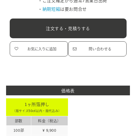
・ご注文確定から通常7営業日出荷
・
納期短縮
は要お問合せ
注文する・見積りする
お気に入りに追加
問い合わせる
価格表
1ヶ所箔押し
（版サイズ50㎠以内・版代込み）
部数
料金（税込）
100部
¥ 9,900