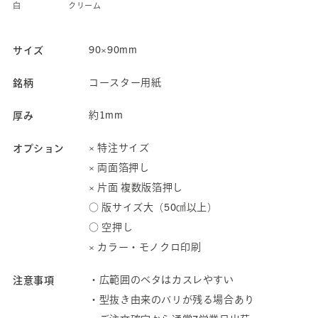
白
クリーム
90×90mm
サイズ
コースター用紙
銘柄
約1mm
厚み
× 特注サイズ
オプション
× 両面箔押し
× 片面 複数版箔押し
○ 版サイズ大（50㎠以上）
○ 空押し
× カラー・モノクロ印刷
・広範囲のベタはカスレやすい
注意事項
・型抜き由来のバリが残る場合あり