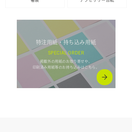
箸袋
アクセサリー台紙
特注用紙・持ち込み用紙
SPECIAL ORDER
掲載外の用紙のお取り寄せや、
印刷済み用紙等のお持ち込みはこちら。