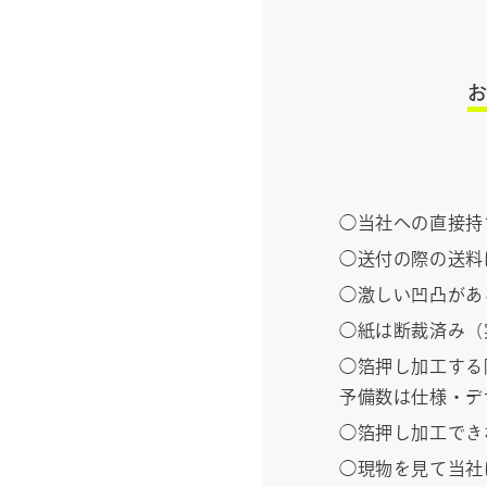
当社への直接持
送付の際の送料
激しい凹凸があ
紙は断裁済み（
箔押し加工する
予備数は仕様・デ
箔押し加工でき
現物を見て当社