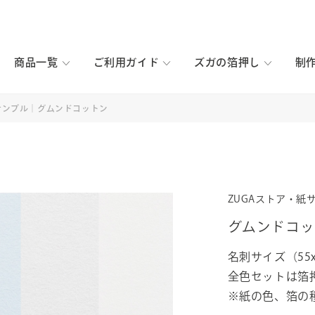
商品一覧
ご利用ガイド
ズガの箔押し
制
紙サンプル｜グムンドコットン
ZUGAストア・紙
グムンドコッ
名刺サイズ（55
全色セットは箔
※紙の色、箔の