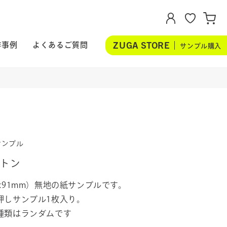
ZUGA STORE
作事例
よくあるご質問
サンプル購入
サンプル
トン
x91mm）無地の紙サンプルです。
押しサンプル1枚入り。
種類はランダムです