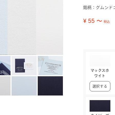
銘柄：グムンドコッ
¥ 55
～
税込
マックスホ
ワイト
選択する